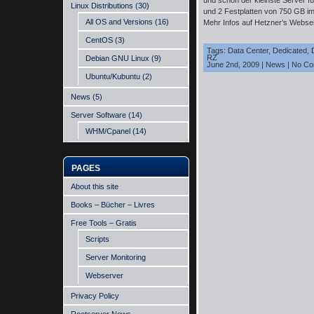
und schon der kleinste Server f
Linux Distributions
(30)
und 2 Festplatten von 750 GB i
All OS and Versions
(16)
Mehr Infos auf Hetzner’s Webse
CentOS
(3)
Tags:
Data Center
,
Dedicated
,
RZ
Debian GNU Linux
(9)
June 2nd, 2009
|
News
|
No Co
Ubuntu/Kubuntu
(2)
News
(5)
Server Software
(14)
WHM/Cpanel
(14)
PAGES
About this site
Books – Bücher – Livres
Free Tools – Gratis
Scripts
Server Monitoring
Webserver
Privacy Policy