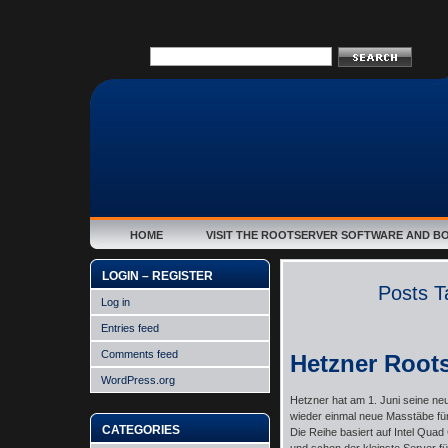
HOME
VISIT THE ROOTSERVER SOFTWARE AND B
LOGIN – REGISTER
Posts T
Log in
Entries feed
Comments feed
Hetzner Root
WordPress.org
Hetzner hat am 1. Juni seine neu
wieder einmal neue Masstäbe für
CATEGORIES
Die Reihe basiert auf Intel Qua