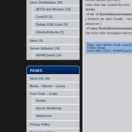
Konten lassen sich nicht
Linux Distributions
(30)
mehr über das Cpanel löschen.
All OS and Versions
(16)
Abhilfe:
~# rm -rf /home/benutzernam
CentOS
(3)
( Entfernt die alten Emails –
anpassen )
Debian GNU Linux
(9)
~# nano /home/benutzername/
Ubuntu/Kubuntu
(2)
Die nicht mehr benötigten Adress
News
(5)
Tags:
can't delete email
,
cpanel
Fehler Email
Server Software
(14)
June 28th, 2010
|
WHM/Cpanel
WHM/Cpanel
(14)
PAGES
About this site
Books – Bücher – Livres
Free Tools – Gratis
Scripts
Server Monitoring
Webserver
Privacy Policy