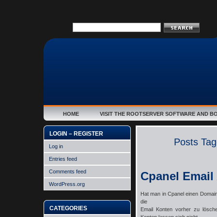
HOME
VISIT THE ROOTSERVER SOFTWARE AND B
LOGIN – REGISTER
Posts Tagg
Log in
Entries feed
Comments feed
Cpanel Email
WordPress.org
Hat man in Cpanel einen Domai
die
CATEGORIES
Email Konten vorher zu lösc