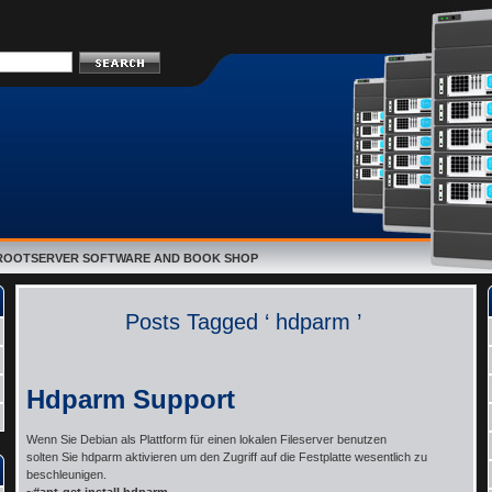
E ROOTSERVER SOFTWARE AND BOOK SHOP
Posts Tagged ‘ hdparm ’
Hdparm Support
Wenn Sie Debian als Plattform für einen lokalen Fileserver benutzen
solten Sie hdparm aktivieren um den Zugriff auf die Festplatte wesentlich zu
beschleunigen.