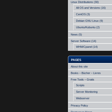
Linux Distributions
(30)
All OS and Versions
(16)
CentOS
(3)
Debian GNU Linux
(9)
Ubuntu/Kubuntu
(2)
News
(5)
Server Software
(14)
WHM/Cpanel
(14)
PAGES
About this site
Books – Bücher – Livres
Free Tools – Gratis
Scripts
Server Monitoring
Webserver
Privacy Policy