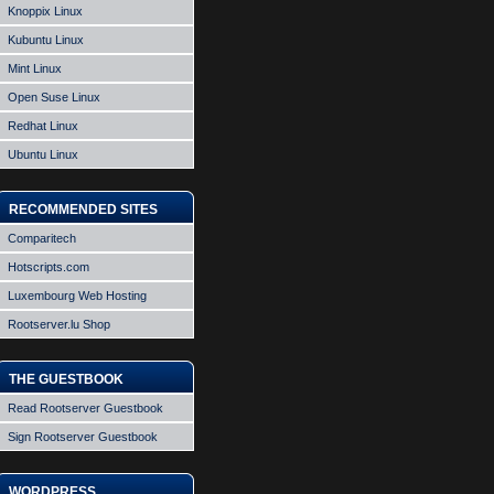
Knoppix Linux
Kubuntu Linux
Mint Linux
Open Suse Linux
Redhat Linux
Ubuntu Linux
RECOMMENDED SITES
Comparitech
Hotscripts.com
Luxembourg Web Hosting
Rootserver.lu Shop
THE GUESTBOOK
Read Rootserver Guestbook
Sign Rootserver Guestbook
WORDPRESS