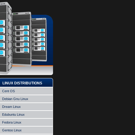
LINUX DISTRIBUTIONS
Cent OS
Debian Gnu Linux
Dream Linux
Edubuntu Linux
Fedora Linux
Gentoo Linux