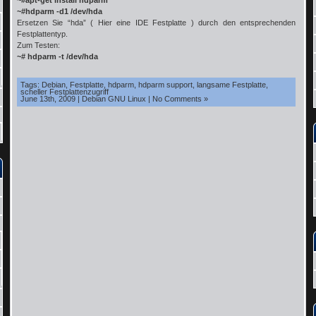
~#apt-get install hdparm
~#hdparm -d1 /dev/hda
Ersetzen Sie “hda” ( Hier eine IDE Festplatte ) durch den entsprechenden
Festplattentyp.
Zum Testen:
~# hdparm -t /dev/hda
Tags:
Debian
,
Festplatte
,
hdparm
,
hdparm support
,
langsame Festplatte
,
scheller Festplattenzugriff
June 13th, 2009
|
Debian GNU Linux
|
No Comments »