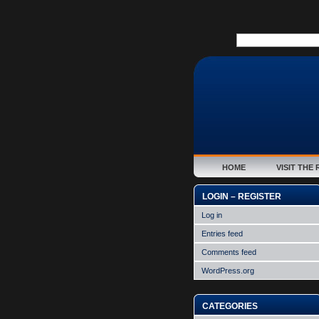
HOME
VISIT TH
LOGIN – REGISTER
Log in
Entries feed
Comments feed
WordPress.org
CATEGORIES